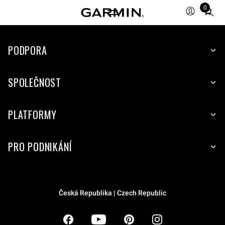
0
Total
items
in
PODPORA
cart:
0
SPOLEČNOST
PLATFORMY
PRO PODNIKÁNÍ
Česká Republika | Czech Republic