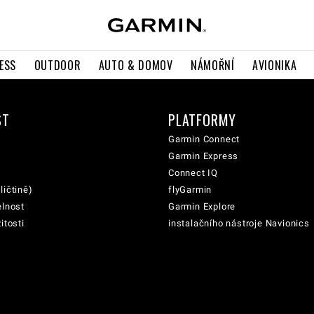
ESS
OUTDOOR
AUTO & DOMOV
NÁMOŘNÍ
AVIONIKA
ST
PLATFORMY
Garmin Connect
Garmin Express
Connect IQ
ličtině)
flyGarmin
elnost
Garmin Explore
itosti
instalačního nástroje Navionics