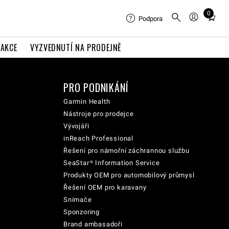
0
Total
Podpora
items
in
AKCE
VYZVEDNUTÍ NA PRODEJNĚ
cart:
0
PRO PODNIKÁNÍ
Garmin Health
Nástroje pro prodejce
Vývojáři
inReach Professional
Řešení pro námořní záchrannou službu
SeaStar® Information Service
Produkty OEM pro automobilový průmysl
Řešení OEM pro karavany
Snímače
Sponzoring
Brand ambasadoři