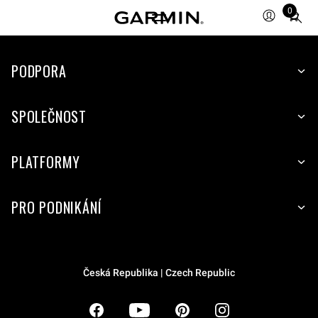
0
Total
items
in
PODPORA
cart:
0
SPOLEČNOST
PLATFORMY
PRO PODNIKÁNÍ
Česká Republika | Czech Republic