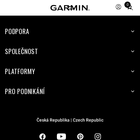
0
Total
items
in
PODPORA
cart:
0
SPOLEČNOST
PLATFORMY
PRO PODNIKÁNÍ
Česká Republika | Czech Republic