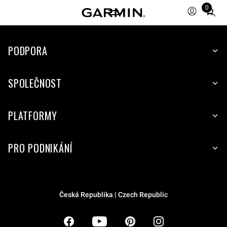
0
Total
items
in
PODPORA
cart:
0
SPOLEČNOST
PLATFORMY
PRO PODNIKÁNÍ
Česká Republika | Czech Republic