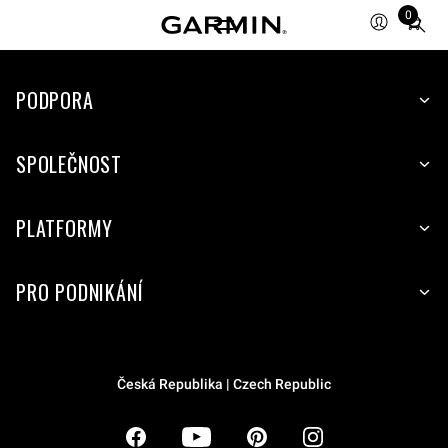
0
Total
items
in
PODPORA
cart:
0
SPOLEČNOST
PLATFORMY
PRO PODNIKÁNÍ
Česká Republika | Czech Republic