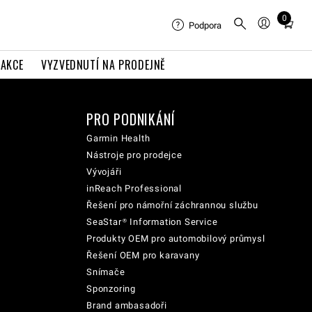
0
Total
Podpora
items
in
AKCE
VYZVEDNUTÍ NA PRODEJNĚ
cart:
0
PRO PODNIKÁNÍ
Garmin Health
Nástroje pro prodejce
Vývojáři
inReach Professional
Řešení pro námořní záchrannou službu
SeaStar® Information Service
Produkty OEM pro automobilový průmysl
Řešení OEM pro karavany
Snímače
Sponzoring
Brand ambasadoři