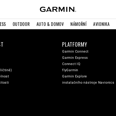
ESS
OUTDOOR
AUTO & DOMOV
NÁMOŘNÍ
AVIONIKA
ST
PLATFORMY
Garmin Connect
Garmin Express
Connect IQ
ličtině)
flyGarmin
elnost
Garmin Explore
itosti
instalačního nástroje Navionics