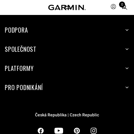
0
Total
items
in
PODPORA
cart:
0
SPOLEČNOST
PLATFORMY
PRO PODNIKÁNÍ
Česká Republika | Czech Republic