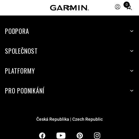
0
Total
items
in
PODPORA
cart:
0
SPOLEČNOST
PLATFORMY
PRO PODNIKÁNÍ
Česká Republika | Czech Republic