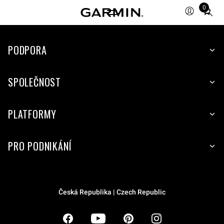
0
Total
items
in
PODPORA
cart:
0
SPOLEČNOST
PLATFORMY
PRO PODNIKÁNÍ
Česká Republika | Czech Republic