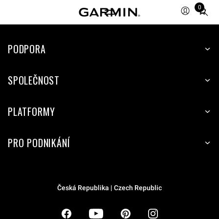
0
Total
items
in
PODPORA
cart:
0
SPOLEČNOST
PLATFORMY
PRO PODNIKÁNÍ
Česká Republika | Czech Republic