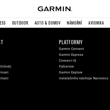
ESS
OUTDOOR
AUTO & DOMOV
NÁMOŘNÍ
AVIONIKA
ST
PLATFORMY
Garmin Connect
Garmin Express
Connect IQ
ličtině)
flyGarmin
elnost
Garmin Explore
itosti
instalačního nástroje Navionics