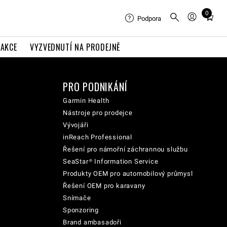
0
Total
Podpora
items
in
AKCE
VYZVEDNUTÍ NA PRODEJNĚ
cart:
0
PRO PODNIKÁNÍ
Garmin Health
Nástroje pro prodejce
Vývojáři
inReach Professional
Řešení pro námořní záchrannou službu
SeaStar® Information Service
Produkty OEM pro automobilový průmysl
Řešení OEM pro karavany
Snímače
Sponzoring
Brand ambasadoři