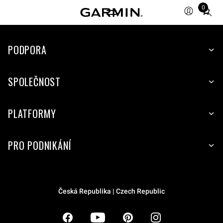
0
Total
items
in
PODPORA
cart:
0
SPOLEČNOST
PLATFORMY
PRO PODNIKÁNÍ
Česká Republika | Czech Republic