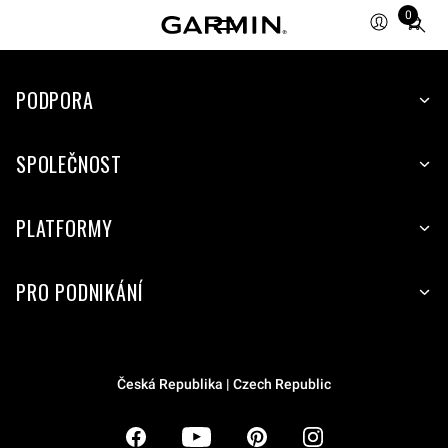
0
Total
items
in
PODPORA
cart:
0
SPOLEČNOST
PLATFORMY
PRO PODNIKÁNÍ
Česká Republika | Czech Republic