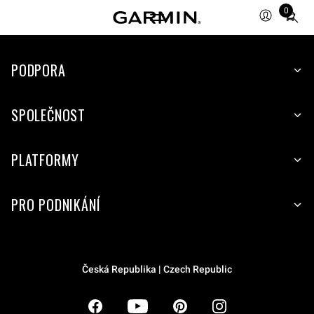
0
Total
items
in
PODPORA
cart:
0
SPOLEČNOST
PLATFORMY
PRO PODNIKÁNÍ
Česká Republika | Czech Republic