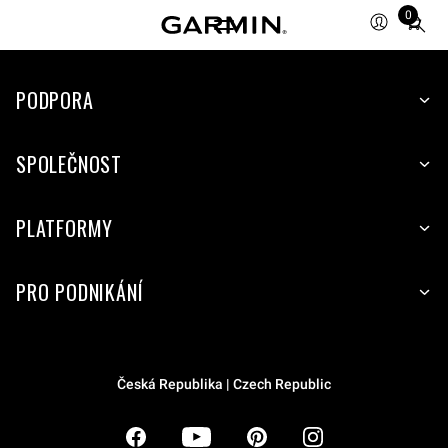
0
Total
items
in
PODPORA
cart:
0
SPOLEČNOST
PLATFORMY
PRO PODNIKÁNÍ
Česká Republika | Czech Republic