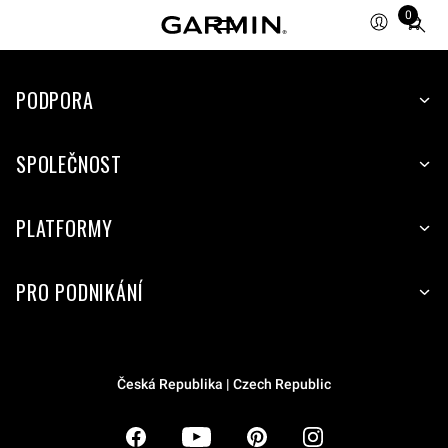
0
Total
items
in
PODPORA
cart:
0
SPOLEČNOST
PLATFORMY
PRO PODNIKÁNÍ
Česká Republika | Czech Republic