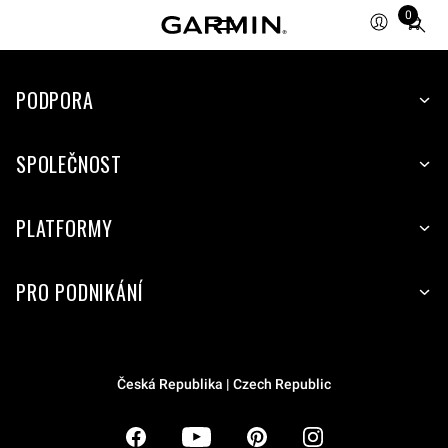
0
Total
items
in
PODPORA
cart:
0
SPOLEČNOST
PLATFORMY
PRO PODNIKÁNÍ
Česká Republika | Czech Republic