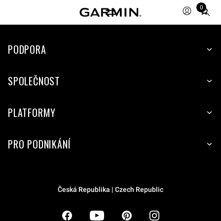
0
Total
items
in
PODPORA
cart:
0
SPOLEČNOST
PLATFORMY
PRO PODNIKÁNÍ
Česká Republika | Czech Republic