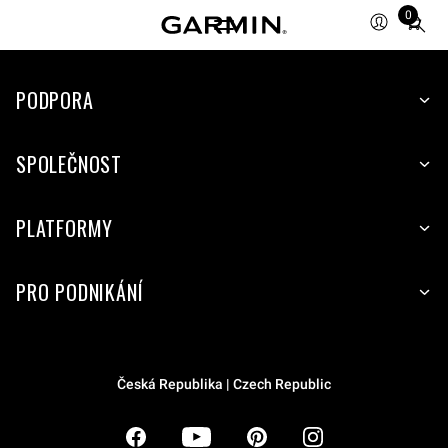
0
Total
items
in
PODPORA
cart:
0
SPOLEČNOST
PLATFORMY
PRO PODNIKÁNÍ
Česká Republika | Czech Republic