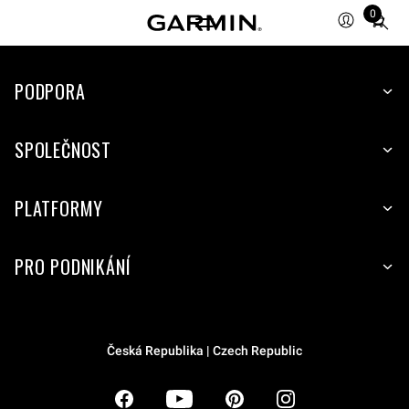
0
Total
items
in
PODPORA
cart:
0
SPOLEČNOST
PLATFORMY
PRO PODNIKÁNÍ
Česká Republika | Czech Republic