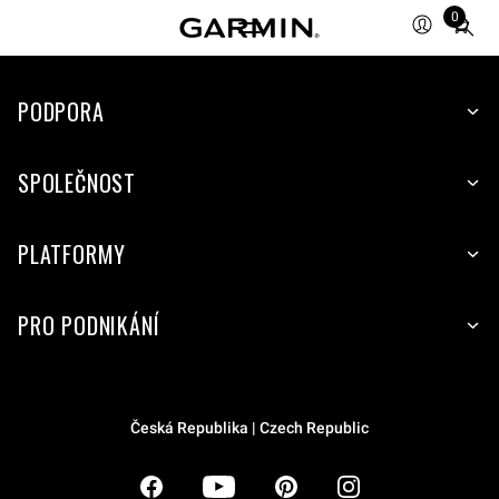
0
Total
items
in
PODPORA
cart:
0
SPOLEČNOST
PLATFORMY
PRO PODNIKÁNÍ
Česká Republika | Czech Republic