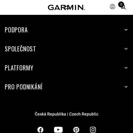
0
Total
items
in
PODPORA
cart:
0
SPOLEČNOST
PLATFORMY
PRO PODNIKÁNÍ
Česká Republika | Czech Republic