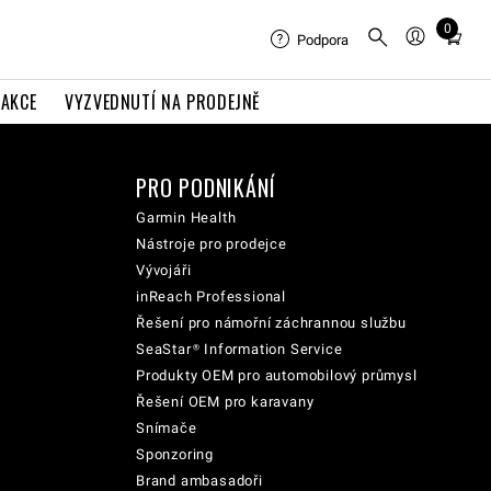
0
Total
Podpora
items
in
AKCE
VYZVEDNUTÍ NA PRODEJNĚ
cart:
0
PRO PODNIKÁNÍ
Garmin Health
Nástroje pro prodejce
Vývojáři
inReach Professional
Řešení pro námořní záchrannou službu
SeaStar® Information Service
Produkty OEM pro automobilový průmysl
Řešení OEM pro karavany
Snímače
Sponzoring
Brand ambasadoři