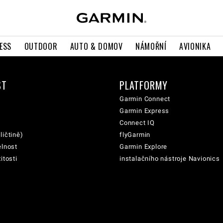
ESS
OUTDOOR
AUTO & DOMOV
NÁMOŘNÍ
AVIONIKA
ST
PLATFORMY
Garmin Connect
Garmin Express
Connect IQ
ličtině)
flyGarmin
elnost
Garmin Explore
itosti
instalačního nástroje Navionics