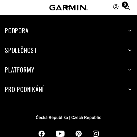
0
Total
items
in
PODPORA
cart:
0
SPOLEČNOST
PLATFORMY
PRO PODNIKÁNÍ
Česká Republika | Czech Republic