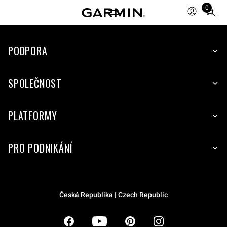
0
Total
items
in
PODPORA
cart:
0
SPOLEČNOST
PLATFORMY
PRO PODNIKÁNÍ
Česká Republika | Czech Republic