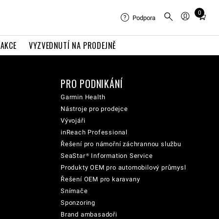
0
Total
Podpora
items
in
AKCE
VYZVEDNUTÍ NA PRODEJNĚ
cart:
0
PRO PODNIKÁNÍ
Garmin Health
Nástroje pro prodejce
Vývojáři
inReach Professional
Řešení pro námořní záchrannou službu
SeaStar® Information Service
Produkty OEM pro automobilový průmysl
Řešení OEM pro karavany
Snímače
Sponzoring
Brand ambasadoři