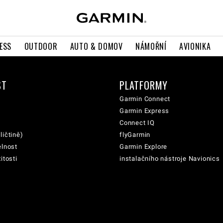
ESS
OUTDOOR
AUTO & DOMOV
NÁMOŘNÍ
AVIONIKA
ST
PLATFORMY
Garmin Connect
Garmin Express
Connect IQ
ličtině)
flyGarmin
elnost
Garmin Explore
itosti
instalačního nástroje Navionics