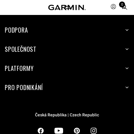
0
Total
items
in
PODPORA
cart:
0
SPOLEČNOST
PLATFORMY
PRO PODNIKÁNÍ
Česká Republika | Czech Republic