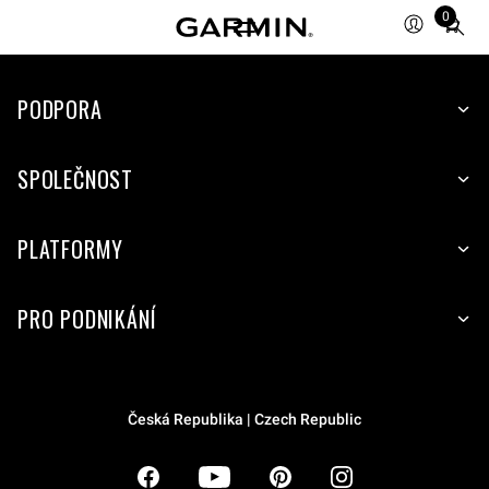
0
Total
items
in
PODPORA
cart:
0
SPOLEČNOST
PLATFORMY
PRO PODNIKÁNÍ
Česká Republika | Czech Republic