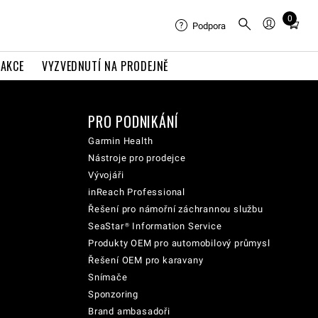
0
Total
Podpora
items
in
AKCE
VYZVEDNUTÍ NA PRODEJNĚ
cart:
0
PRO PODNIKÁNÍ
Garmin Health
Nástroje pro prodejce
Vývojáři
inReach Professional
Řešení pro námořní záchrannou službu
SeaStar® Information Service
Produkty OEM pro automobilový průmysl
Řešení OEM pro karavany
Snímače
Sponzoring
Brand ambasadoři