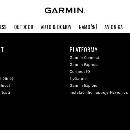
ESS
OUTDOOR
AUTO & DOMOV
NÁMOŘNÍ
AVIONIKA
ST
PLATFORMY
Garmin Connect
Garmin Express
Connect IQ
ličtině)
flyGarmin
elnost
Garmin Explore
itosti
instalačního nástroje Navionics