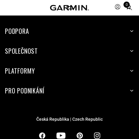
0
Total
items
in
PODPORA
cart:
0
SPOLEČNOST
PLATFORMY
PRO PODNIKÁNÍ
Česká Republika | Czech Republic