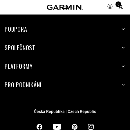
0
Total
items
in
PODPORA
cart:
0
SPOLEČNOST
PLATFORMY
PRO PODNIKÁNÍ
Česká Republika | Czech Republic