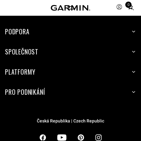
0
Total
items
in
PODPORA
cart:
0
SPOLEČNOST
PLATFORMY
PRO PODNIKÁNÍ
Česká Republika | Czech Republic