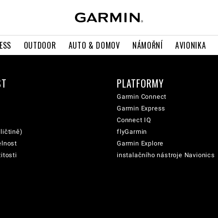
ESS
OUTDOOR
AUTO & DOMOV
NÁMOŘNÍ
AVIONIKA
ST
PLATFORMY
Garmin Connect
Garmin Express
Connect IQ
ličtině)
flyGarmin
elnost
Garmin Explore
itosti
instalačního nástroje Navionics