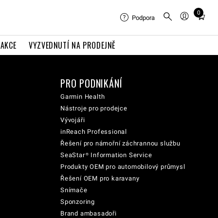
0
Total
Podpora
items
in
AKCE
VYZVEDNUTÍ NA PRODEJNĚ
cart:
0
PRO PODNIKÁNÍ
Garmin Health
Nástroje pro prodejce
Vývojáři
inReach Professional
Řešení pro námořní záchrannou službu
SeaStar® Information Service
Produkty OEM pro automobilový průmysl
Řešení OEM pro karavany
Snímače
Sponzoring
Brand ambasadoři