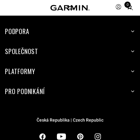
0
Total
items
in
PODPORA
cart:
0
SPOLEČNOST
PLATFORMY
PRO PODNIKÁNÍ
Česká Republika | Czech Republic