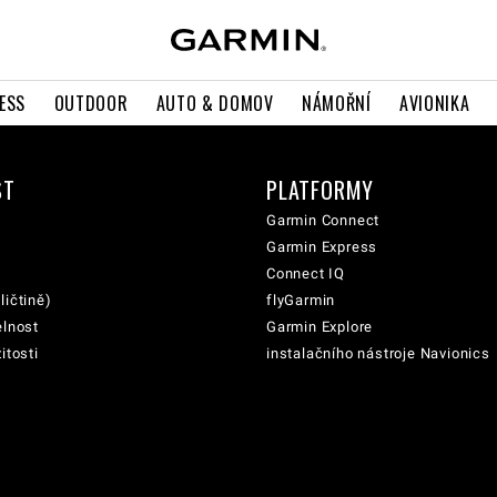
ESS
OUTDOOR
AUTO & DOMOV
NÁMOŘNÍ
AVIONIKA
ST
PLATFORMY
Garmin Connect
Garmin Express
Connect IQ
ličtině)
flyGarmin
elnost
Garmin Explore
itosti
instalačního nástroje Navionics