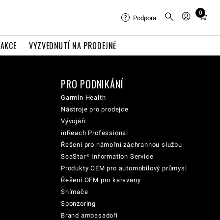
0
Total
Podpora
items
in
AKCE
VYZVEDNUTÍ NA PRODEJNĚ
cart:
0
PRO PODNIKÁNÍ
Garmin Health
Nástroje pro prodejce
Vývojáři
inReach Professional
Řešení pro námořní záchrannou službu
SeaStar® Information Service
Produkty OEM pro automobilový průmysl
Řešení OEM pro karavany
Snímače
Sponzoring
Brand ambasadoři