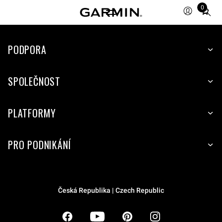
0
Total
items
in
PODPORA
cart:
0
SPOLEČNOST
PLATFORMY
PRO PODNIKÁNÍ
Česká Republika | Czech Republic