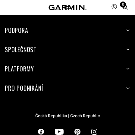
0
Total
items
in
PODPORA
cart:
0
SPOLEČNOST
PLATFORMY
PRO PODNIKÁNÍ
Česká Republika | Czech Republic