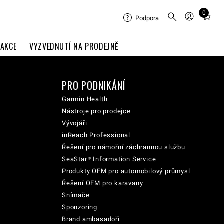
0
Total
Podpora
items
in
AKCE
VYZVEDNUTÍ NA PRODEJNĚ
cart:
0
PRO PODNIKÁNÍ
Garmin Health
Nástroje pro prodejce
Vývojáři
inReach Professional
Řešení pro námořní záchrannou službu
SeaStar® Information Service
Produkty OEM pro automobilový průmysl
Řešení OEM pro karavany
Snímače
Sponzoring
Brand ambasadoři