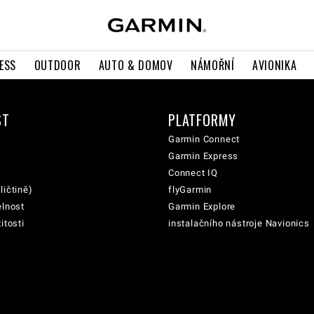
ESS
OUTDOOR
AUTO & DOMOV
NÁMOŘNÍ
AVIONIKA
ST
PLATFORMY
Garmin Connect
Garmin Express
Connect IQ
ličtině)
flyGarmin
elnost
Garmin Explore
itosti
instalačního nástroje Navionics