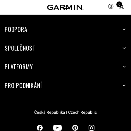
0
Total
items
in
PODPORA
cart:
0
SPOLEČNOST
PLATFORMY
PRO PODNIKÁNÍ
Česká Republika | Czech Republic