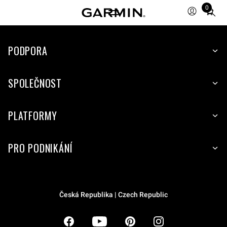
0
Total
items
in
PODPORA
cart:
0
SPOLEČNOST
PLATFORMY
PRO PODNIKÁNÍ
Česká Republika | Czech Republic