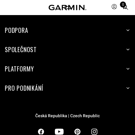
0
Total
items
in
PODPORA
cart:
0
SPOLEČNOST
PLATFORMY
PRO PODNIKÁNÍ
Česká Republika | Czech Republic