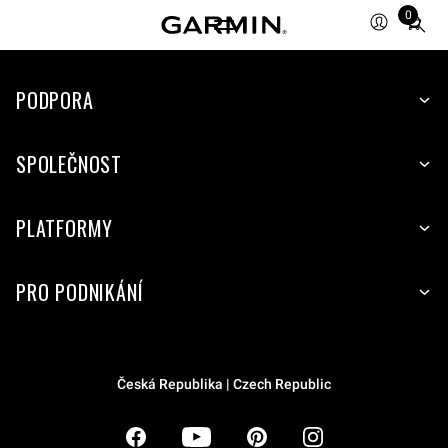
0
Total
items
in
PODPORA
cart:
0
SPOLEČNOST
PLATFORMY
PRO PODNIKÁNÍ
Česká Republika | Czech Republic