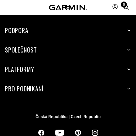
0
Total
items
in
PODPORA
cart:
0
SPOLEČNOST
PLATFORMY
PRO PODNIKÁNÍ
Česká Republika | Czech Republic