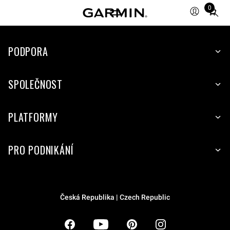
0
Total
items
in
PODPORA
cart:
0
SPOLEČNOST
PLATFORMY
PRO PODNIKÁNÍ
Česká Republika | Czech Republic