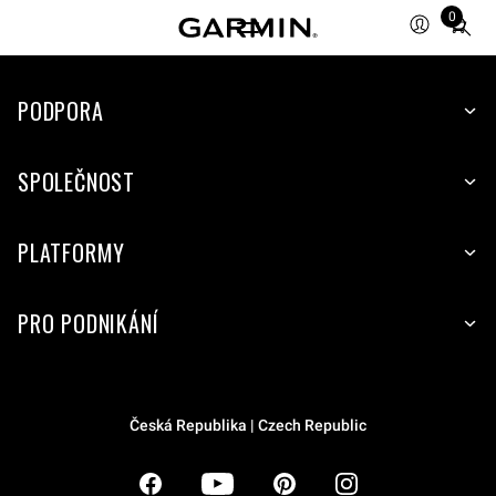
0
Total
items
in
PODPORA
cart:
0
SPOLEČNOST
PLATFORMY
PRO PODNIKÁNÍ
Česká Republika | Czech Republic