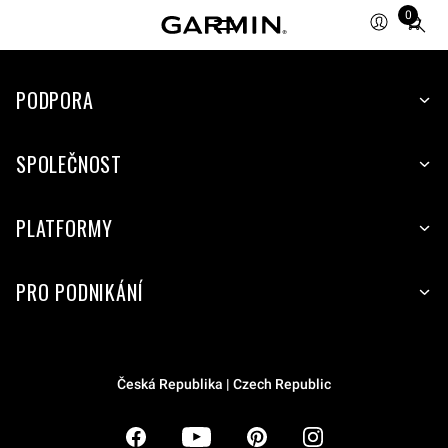
0
Total
items
in
PODPORA
cart:
0
SPOLEČNOST
PLATFORMY
PRO PODNIKÁNÍ
Česká Republika | Czech Republic