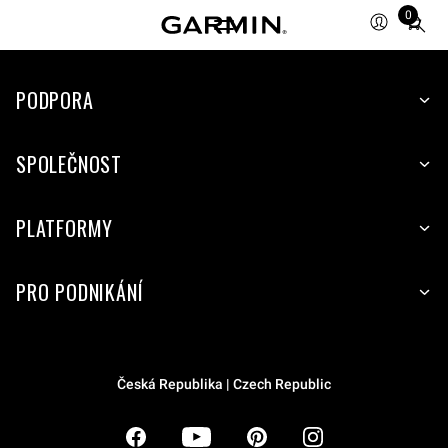
0
Total
items
in
PODPORA
cart:
0
SPOLEČNOST
PLATFORMY
PRO PODNIKÁNÍ
Česká Republika | Czech Republic