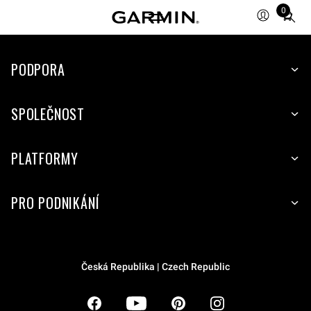
0
Total
items
in
PODPORA
cart:
0
SPOLEČNOST
PLATFORMY
PRO PODNIKÁNÍ
Česká Republika | Czech Republic