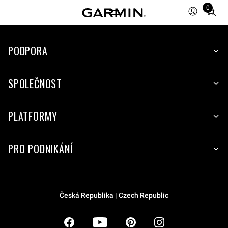
0
Total
items
in
PODPORA
cart:
0
SPOLEČNOST
PLATFORMY
PRO PODNIKÁNÍ
Česká Republika | Czech Republic